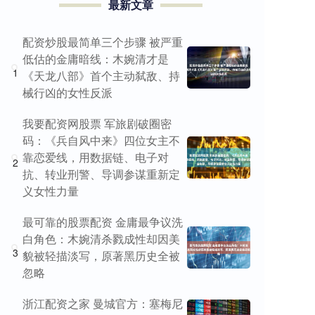
最新文章
配资炒股最简单三个步骤 被严重
低估的金庸暗线：木婉清才是
1
《天龙八部》首个主动弑敌、持
械行凶的女性反派
我要配资网股票 军旅剧破圈密
码：《兵自风中来》四位女主不
靠恋爱线，用数据链、电子对
2
抗、转业刑警、导调参谋重新定
义女性力量
最可靠的股票配资 金庸最争议洗
白角色：木婉清杀戮成性却因美
3
貌被轻描淡写，原著黑历史全被
忽略
浙江配资之家 曼城官方：塞梅尼