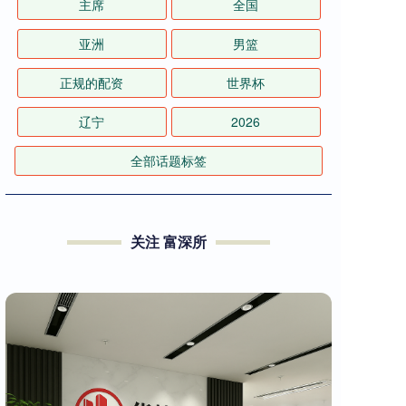
主席
全国
亚洲
男篮
正规的配资
世界杯
辽宁
2026
全部话题标签
关注 富深所