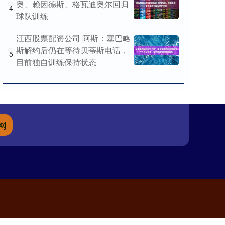
奥、赖因德斯、格瓦迪奥尔回归
4
球队训练
江西股票配资公司 阿斯：塞巴略
斯解约后仍在等待贝蒂斯电话，
5
目前独自训练保持状态
网