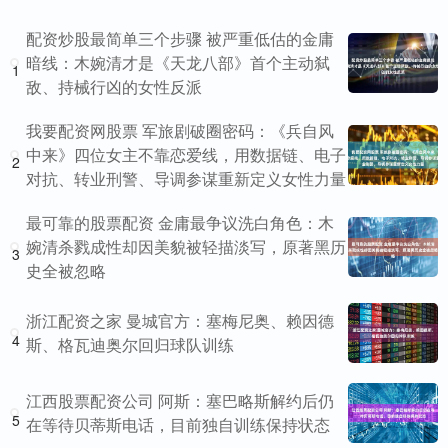
配资炒股最简单三个步骤 被严重低估的金庸
暗线：木婉清才是《天龙八部》首个主动弑
1
敌、持械行凶的女性反派
我要配资网股票 军旅剧破圈密码：《兵自风
中来》四位女主不靠恋爱线，用数据链、电子
2
对抗、转业刑警、导调参谋重新定义女性力量
最可靠的股票配资 金庸最争议洗白角色：木
婉清杀戮成性却因美貌被轻描淡写，原著黑历
3
史全被忽略
浙江配资之家 曼城官方：塞梅尼奥、赖因德
4
斯、格瓦迪奥尔回归球队训练
江西股票配资公司 阿斯：塞巴略斯解约后仍
5
在等待贝蒂斯电话，目前独自训练保持状态