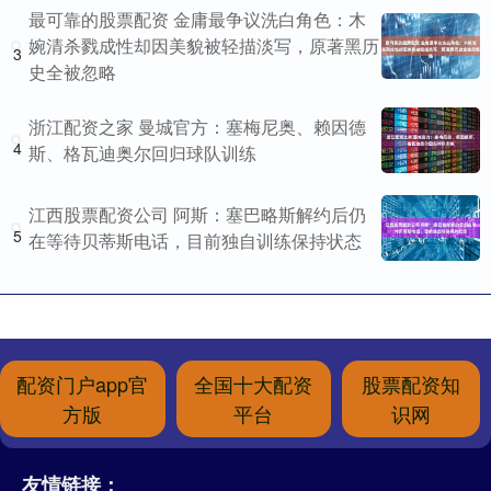
最可靠的股票配资 金庸最争议洗白角色：木
婉清杀戮成性却因美貌被轻描淡写，原著黑历
3
史全被忽略
浙江配资之家 曼城官方：塞梅尼奥、赖因德
4
斯、格瓦迪奥尔回归球队训练
江西股票配资公司 阿斯：塞巴略斯解约后仍
5
在等待贝蒂斯电话，目前独自训练保持状态
配资门户app官
全国十大配资
股票配资知
方版
平台
识网
友情链接：