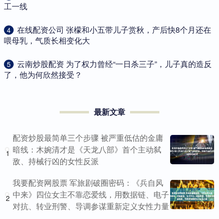
工一线
​在线配资公司 张檬和小五带儿子赏秋，产后快8个月还在
4
喂母乳，气质长相变化大
​云南炒股配资 为了权力曾经“一日杀三子”，儿子真的造反
5
了，他为何欣然接受？
最新文章
配资炒股最简单三个步骤 被严重低估的金庸
暗线：木婉清才是《天龙八部》首个主动弑
1
敌、持械行凶的女性反派
我要配资网股票 军旅剧破圈密码：《兵自风
中来》四位女主不靠恋爱线，用数据链、电子
2
对抗、转业刑警、导调参谋重新定义女性力量