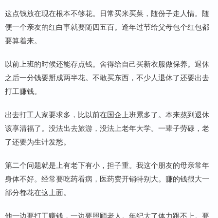
这点钱放在现在根本不够花。日常买米买菜，随份子走人情。随
便一个亲友的红白事就要随四五百。逢年过节给父母包个红包都
要算着来。
以前上班的时候还能存点钱。舍得给自己买新衣服做保养。退休
之后一分钱要掰成两半花。不敢买东西，不少人退休了还要出去
打工赚钱。
出去打工人家要求多，比以前在国企上班累多了。本来熬到退休
该享清福了。没法出去旅游，没法上老年大学。一辈子劳碌，老
了还要为生计发愁。
第二个问题就是上有老下有小，担子重。我这个朋友的母亲常年
身体不好。经常要吃药看病，医药费开销特别大。赚的钱很大一
部分都花在这上面。
他一边要打工赚钱，一边要照顾老人。年纪大了体力跟不上。要