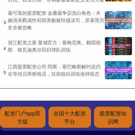
最可靠的股票配资 金庸最争议洗白角色：木
婉清杀戮成性却因美貌被轻描淡写，原著黑历
3
史全被忽略
浙江配资之家 曼城官方：塞梅尼奥、赖因德
4
斯、格瓦迪奥尔回归球队训练
江西股票配资公司 阿斯：塞巴略斯解约后仍
5
在等待贝蒂斯电话，目前独自训练保持状态
配资门户app官
全国十大配资
股票配资知
方版
平台
识网