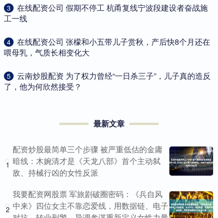
​在线配资公司 假期不停工 杭甬复线宁波段建设者奋战施
3
工一线
​在线配资公司 张檬和小五带儿子赏秋，产后快8个月还在
4
喂母乳，气质长相变化大
​云南炒股配资 为了权力曾经“一日杀三子”，儿子真的造反
5
了，他为何欣然接受？
最新文章
配资炒股最简单三个步骤 被严重低估的金庸
暗线：木婉清才是《天龙八部》首个主动弑
1
敌、持械行凶的女性反派
我要配资网股票 军旅剧破圈密码：《兵自风
中来》四位女主不靠恋爱线，用数据链、电子
2
对抗、转业刑警、导调参谋重新定义女性力量