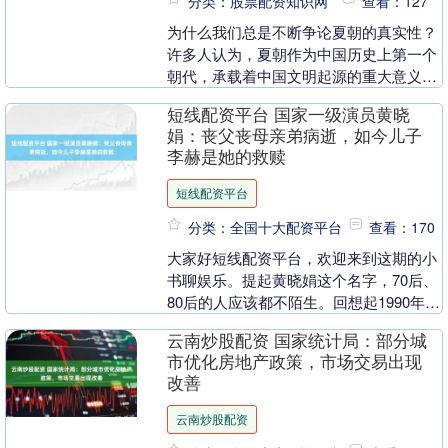
分类：股票配资知识网
查看：127
为什么我们总是不断争论夏朝的真实性？
许多人认为，夏朝作为中国历史上第一个
朝代，承载着中国文明起源的重大意义配
资股票门户网，尤其是对中华文化的形成
短线配资平台 国家一级演员黄晓
具有深远的影响。....
娟：丧父丧母亲弟病逝，如今儿子
李赫是她的救赎
短线配资平台
分类：全国十大配资平台
查看：170
大家好短线配资平台，欢迎来到这期的小
书聊娱乐。提起黄晓娟这个名字，70后、
80后的人应该都不陌生。回想起1990年那
届央视春晚，她和赵本山的经典小品《相
云南炒股配资 国家统计局：部分城
亲》，不....
市优化房地产政策，市场交易出现
改善
云南炒股配资