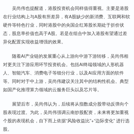
吴尚伟也提醒道，港股投资机会同样值得重视。主要是港股
在行业结构上与A股有所差异，有A股缺少的新消费、互联网和软
硬件等特色行业，同时港股中的央国企红筹股长期处于折价状
态，股息率价值也高于A股。若是在组合中加入港股有望通过差
异化配置实现收益增强的效果。
随着AI产业链的发展重心从上游向中游下游转移，吴尚伟相
对更关注下游应用环节投资机会。包括AI终端领域的人形机器
人、智能汽车、消费电子等细分行业，以及AI应用方面的软件
等。同时对于中上游，吴尚伟建议关注其中的结构性机会。典型
如国产化推理算力领域的云服务巨头以及芯片等。
展望后市，吴尚伟认为，后续将从指数成分股带动反弹向个
股表现过渡。为此，吴尚伟强调云南炒股配资，未来将更加重视
个股的表现机会，自下而上依据“风险收益比”+“边际变化” 进行选
股。