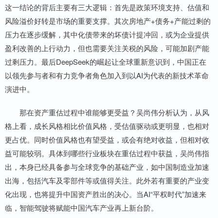
这一结论的背后主要有三大逻辑：首先是政策环境支持、估值和
风险溢价好转是市场的重要支撑。其次房地产+债务+产能过剩的
压力在逐步缓解，其中化债带来的坏债计提冲回，或为企业提供
盈利改善的上行动力，但也需要关注关税的风险，可能加剧产能
过剩压力。最后DeepSeek的崛起让全球重新意识到，中国正在
以领先参与者和有力竞争者角色加入到以AI为代表的新技术革命
演进中。
那在资产重估过程中谁能够更受益？吴尚伟分析认为，从风
格上看，成长风格相比价值风格，受估值驱动或更明显，也相对
更占优。同时价值风格也有望受益，或会有绝对收益，但相对收
益可能较弱。具体到哪些行业板块在重估过程中获益，吴尚伟指
出，本身已经具备参与全球竞争的基础产业，如中国制造业加速
出海，包括汽车及零部件等或值得关注。此外若有重要的产业变
化出现，也将提升中国资产胜出的决心。当AI“平权时代”加速来
临，智能驾驶将赋能中国汽车产业再上新台阶。