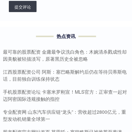
提交评论
热点资讯
最可靠的股票配资 金庸最争议洗白角色：木婉清杀戮成性却
因美貌被轻描淡写，原著黑历史全被忽略
江西股票配资公司 阿斯：塞巴略斯解约后仍在等待贝蒂斯电
话，目前独自训练保持状态
手机股票配资论坛 卡塞米罗刚宣！MLS官方：正审查一起对
迈阿密国际违规接触的指控
专业配资网 山东汽车供应链“龙头”：营收超过2800亿元，重
型发动机销量全球第一
股市配资官方网站首页 莫雷托：塞巴略斯已被推荐至黄潜，